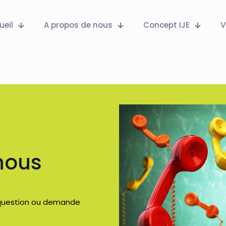
ueil
A propos de nous
Concept IJE
V
nous
question ou demande