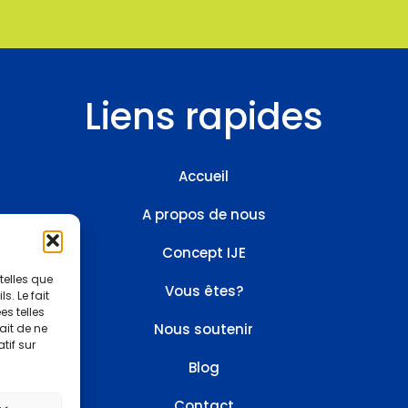
Liens rapides
Accueil
A propos de nous
Concept IJE
on
telles que
Vous êtes?
. Le fait
s telles
Nous soutenir
ait de ne
)
tif sur
Blog
Contact