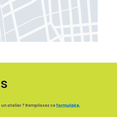
es
 un atelier ? Remplissez ce
formulaire
.