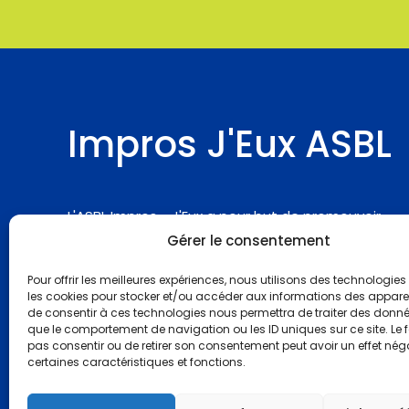
Impros J'Eux ASBL
L'ASBL Impros - J'Eux a pour but de promouvoir
Gérer le consentement
l'inclusion via la créativité de tous, la rencontre
avec des personnes sans handicap, la coopérati
Pour offrir les meilleures expériences, nous utilisons des technologies 
avec actions citoyennes et tout ce qui entoure
les cookies pour stocker et/ou accéder aux informations des appareils
de consentir à ces technologies nous permettra de traiter des donnée
l'art de la parole ( improvisation théâtrale, jeux de
que le comportement de navigation ou les ID uniques sur ce site. Le f
rôles, de communication et le travail de l'espace 
pas consentir ou de retirer son consentement peut avoir un effet néga
certaines caractéristiques et fonctions.
pour favoriser l'autonomie et le développement
personnel des personnes.