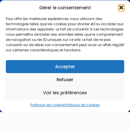
Gérer le consentement
Contact
Pour offrir les meilleures expériences, nous utilisons des
technologies telles que les cookies pour stocker et/ou accéder aux
informations des appareils. Le fait de consentir à ces technologies
📍
Siège social : Rue du stade, 17-19 4801 Stembert,
nous permettra de traiter des données telles que le comportement
Belgique
de navigation ou les ID uniques sur ce site. Le fait de ne pas
consentir ou de retirer son consentement peut avoir un effet négatif
📞
+32 498 10 13 98
sur certaines caractéristiques et fonctions.
✉️
info@impros-jeux.be
Accepter
Refuser
Voir les préférences
Politique de cookies
Politique de cookies