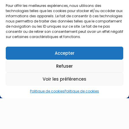
Contact
Pour offrir les meilleures expériences, nous utilisons des
technologies telles que les cookies pour stocker et/ou accéder aux
informations des appareils. Le fait de consentir à ces technologies
📍
Siège social : Rue du stade, 17-19 4801 Stembert,
nous permettra de traiter des données telles que le comportement
Belgique
de navigation ou les ID uniques sur ce site. Le fait de ne pas
consentir ou de retirer son consentement peut avoir un effet négatif
📞
+32 498 10 13 98
sur certaines caractéristiques et fonctions.
✉️
info@impros-jeux.be
Accepter
Refuser
Voir les préférences
Politique de cookies
Politique de cookies